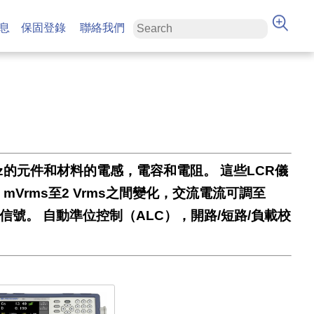
息
保固登錄
聯絡我們
 MHz的元件和材料的電感，電容和電阻。 這些LCR儀
Vrms至2 Vrms之間變化，交流電流可調至
壓信號。 自動準位控制（ALC），開路/短路/負載校
。