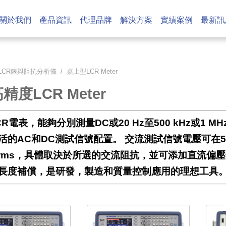
關於我們
產品資訊
代理品牌
解決方案
實績案例
最新訊
LCR錶與阻抗分析儀
/ 桌上型LCR Meter
精度LCR Meter
R電表，能夠分別測量DC或20 Hz至500 kHz或1
活的AC和DC測試信號配置。 交流測試信號電壓可在5 m
 mArms，具體取決於所選的交流阻抗，並可添加直流偏
長度補償，是研發，製造和質量控制應用的理想工具