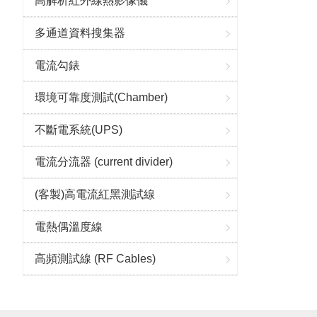
高解析紅外線熱影像儀
多通道資料搜集器
電流勾錶
環境可靠度測試(Chamber)
不斷電系統(UPS)
電流分流器 (current divider)
(客製)高電流紅黑測試線
電熱偶溫度線
高頻測試線 (RF Cables)