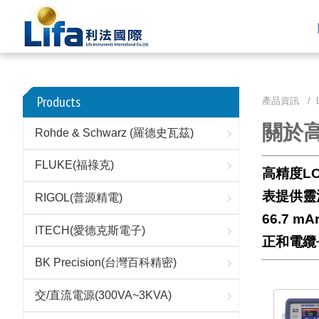
Products
產品資訊 /
關於高
Rohde & Schwarz (羅德史瓦茲)
FLUKE(福祿克)
高精度LC
表提供靈
RIGOL(普源精電)
66.7
ITECH(愛德克斯電子)
正和電纜
BK Precision(台灣百科精密)
交/直流電源(300VA~3KVA)