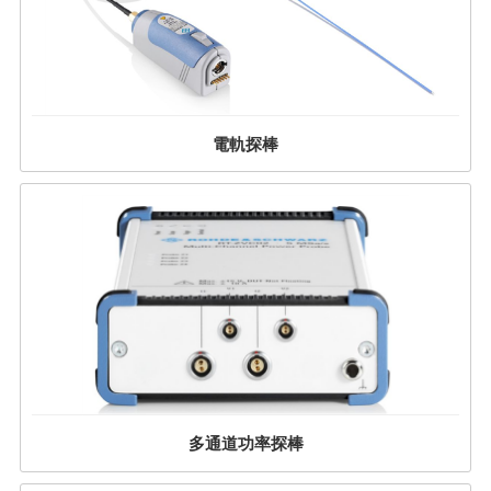
電軌探棒
多通道功率探棒